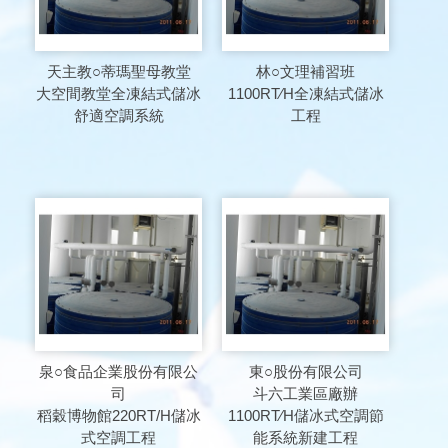
天主教○蒂瑪聖母教堂
林○文理補習班
大空間教堂全凍結式儲冰
1100RT∕H全凍結式儲冰
舒適空調系統
工程
泉○食品企業股份有限公
東○股份有限公司
司
斗六工業區廠辦
稻穀博物館220RT/H儲冰
1100RT∕H儲冰式空調節
式空調工程
能系統新建工程