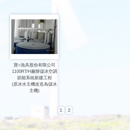
寶○漁具股份有限公司
1100RT∕H廠辦儲冰空調
節能系統新建工程
(原冰水主機改造為儲冰
主機)
1
2