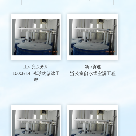
工○院原分所
新○貨運
1600RT∕H冰球式儲冰工
辦公室儲冰式空調工程
程